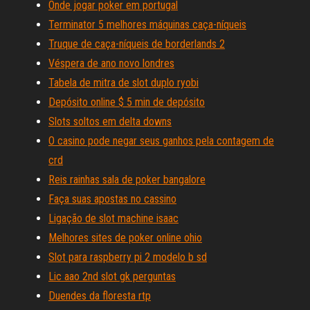
Onde jogar poker em portugal
Terminator 5 melhores máquinas caça-níqueis
Truque de caça-níqueis de borderlands 2
Véspera de ano novo londres
Tabela de mitra de slot duplo ryobi
Depósito online $ 5 min de depósito
Slots soltos em delta downs
O casino pode negar seus ganhos pela contagem de
crd
Reis rainhas sala de poker bangalore
Faça suas apostas no cassino
Ligação de slot machine isaac
Melhores sites de poker online ohio
Slot para raspberry pi 2 modelo b sd
Lic aao 2nd slot gk perguntas
Duendes da floresta rtp