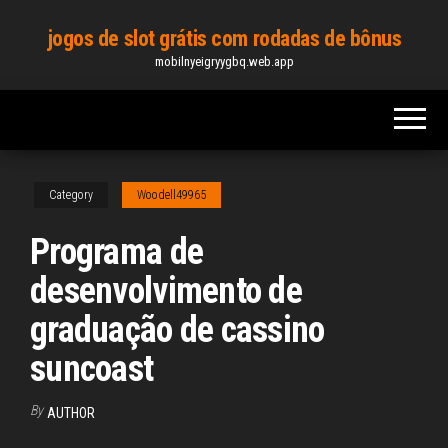
Skip
jogos de slot grátis com rodadas de bônus
to
mobilnyeigryygbq.web.app
the
content
Category
Woodell49965
Programa de
desenvolvimento de
graduação de cassino
suncoast
By
AUTHOR