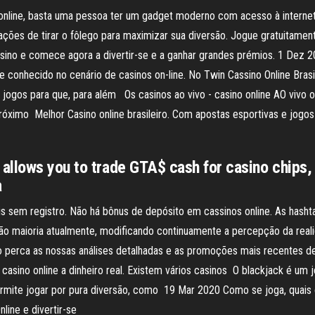
 оnline, basta uma pessoa ter um gadget moderno com acesso à interne
mações de tirar o fôlego para maximizar sua diversão. Jogue gratuitamen
casino e comece agora a divertir-se e a ganhar grandes prémios. 1 Dez
te conhecido no cenário de casinos on-line. No Twin Cassino Online Bras
jogos para que, para além Os casinos ao vivo - casino online AO vivo 
óximo Melhor Casino online brasileiro. Com apostas esportivas e jogos 
allows you to trade GTA$ cash for casino chips,
a
tis sem registro. Não há bônus de depósito em cassinos online. As hash
 são maioria atualmente, modificando continuamente a percepção da real
Não perca as nossas análises detalhadas e as promoções mais recentes 
casino online a dinheiro real. Existem vários casinos O blackjack é um j
ermite jogar por pura diversão, como 19 Mar 2020 Como se joga, quais
line e divertir-se