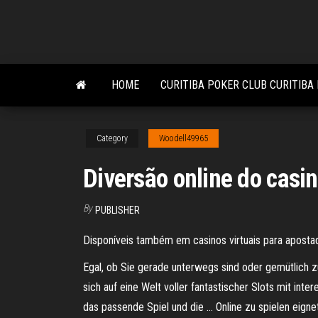
Skip
to
the
content
HOME
CURITIBA POKER CLUB CURITIBA
Category
Woodell49965
Diversão online do casi
By
PUBLISHER
Disponíveis também em casinos virtuais para apost
Egal, ob Sie gerade unterwegs sind oder gemütlich z
sich auf eine Welt voller fantastischer Slots mit i
das passende Spiel und die … Online zu spielen eignet