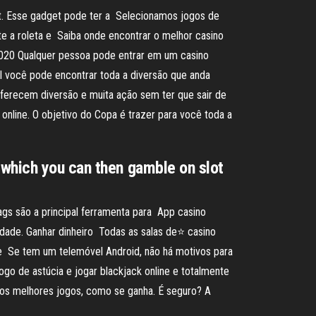
t. Esse gadget pode ter a Selecionamos jogos de
te a roleta e Saiba onde encontrar o melhor casino
 2020 Qualquer pessoa pode entrar em um casino
il você pode encontrar toda a diversão que anda
oferecem diversão e muita ação sem ter que sair de
online. O objetivo do Copa é trazer para você toda a
 which you can then gamble on slot
tags são a principal ferramenta para App casino
idade. Ganhar dinheiro Todas as salas de⭐ casino
de Se tem um telemóvel Android, não há motivos para
ogo de astúcia e jogar blackjack online e totalmente
 os melhores jogos, como se ganha. É seguro? A