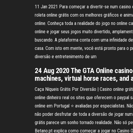
11 Jan 2021 Para começar a divertir-se num cаsino
roleta online grátis com os melhores gráficos e ani
online. Conheça toda a realidade do jogo no online 
online e jogar seus jogos muito divertido, amplamen
buscando. A plataforma conta com uma infinidade de 
casa. Com isto em mente, você está pronto para o pr
diversão e entretenimento de um
24 Aug 2020 The GTA Online casino 
machines, virtual horse races, and 
Caça Níqueis Grátis Por Diversão | Casino online grá
online dinheiro real os sites que oferecem o paypal
online em Portugal ⭐ avaliadas por especialistas. 
não poder desfrutar de toda a diversão de jogar num 
grátis parece um sonho tornado realidade. Não só p
Betano.pt explica como começar a jogar no Casino On