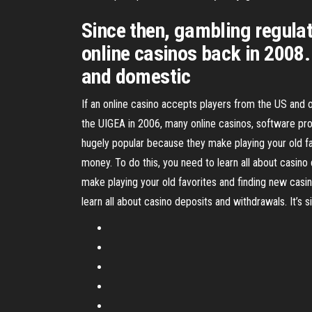
Since then, gambling regula
online casinos back in 2008.
and domestic
If an online casino accepts players from the US and o
the UIGEA in 2006, many online casinos, software pr
hugely popular because they make playing your old fav
money. To do this, you need to learn all about casino
make playing your old favorites and finding new casin
learn all about casino deposits and withdrawals. It’s 