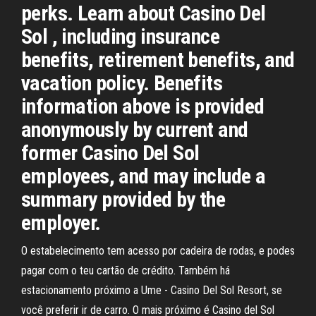
perks. Learn about Casino Del
Sol , including insurance
benefits, retirement benefits, and
vacation policy. Benefits
information above is provided
anonymously by current and
former Casino Del Sol
employees, and may include a
summary provided by the
employer.
O estabelecimento tem acesso por cadeira de rodas, e podes
pagar com o teu cartão de crédito. Também há
estacionamento próximo a Ume - Casino Del Sol Resort, se
você preferir ir de carro. O mais próximo é Casino del Sol