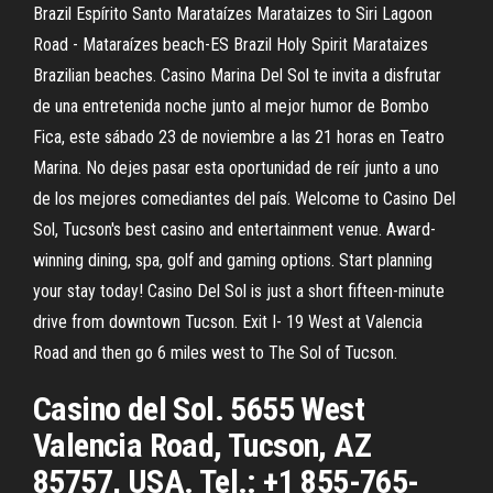
Brazil Espírito Santo Marataízes Marataizes to Siri Lagoon
Road - Mataraízes beach-ES Brazil Holy Spirit Marataizes
Brazilian beaches. Casino Marina Del Sol te invita a disfrutar
de una entretenida noche junto al mejor humor de Bombo
Fica, este sábado 23 de noviembre a las 21 horas en Teatro
Marina. No dejes pasar esta oportunidad de reír junto a uno
de los mejores comediantes del país. Welcome to Casino Del
Sol, Tucson's best casino and entertainment venue. Award-
winning dining, spa, golf and gaming options. Start planning
your stay today! Casino Del Sol is just a short fifteen-minute
drive from downtown Tucson. Exit I- 19 West at Valencia
Road and then go 6 miles west to The Sol of Tucson.
Casino del Sol. 5655 West
Valencia Road, Tucson, AZ
85757, USA. Tel.: +1 855-765-