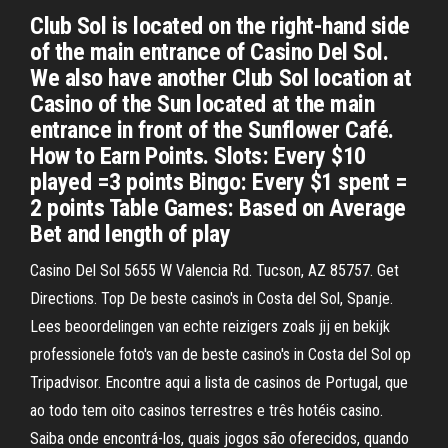
Club Sol is located on the right-hand side
of the main entrance of Casino Del Sol.
We also have another Club Sol location at
Casino of the Sun located at the main
entrance in front of the Sunflower Café.
How to Earn Points. Slots: Every $10
played =3 points Bingo: Every $1 spent =
2 points Table Games: Based on Average
Bet and length of play
Casino Del Sol 5655 W Valencia Rd. Tucson, AZ 85757. Get
Directions. Top De beste casino's in Costa del Sol, Spanje.
Lees beoordelingen van echte reizigers zoals jij en bekijk
professionele foto's van de beste casino's in Costa del Sol op
Tripadvisor. Encontre aqui a lista de casinos de Portugal, que
ao todo tem oito casinos terrestres e três hotéis casino.
Saiba onde encontrá-los, quais jogos são oferecidos, quando