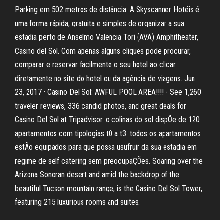
Parking em 502 metros de distância. A Skyscanner Hotéis é
uma forma rápida, gratuita e simples de organizar a sua
estadia perto de Anselmo Valencia Tori (AVA) Amphitheater,
Casino del Sol. Com apenas alguns cliques pode procurar,
comparar e reservar facilmente o seu hotel ao clicar
diretamente no site do hotel ou da agência de viagens. Jun
23, 2017 · Casino Del Sol: AWFUL POOL AREA!!!! - See 1,260
traveler reviews, 336 candid photos, and great deals for
Casino Del Sol at Tripadvisor. o colinas do sol dispÕe de 120
apartamentos com tipologias t0 a t3. todos os apartamentos
estÃo equipados para que possa usufruir da sua estadia em
regime de self catering sem preocupaÇÕes. Soaring over the
Arizona Sonoran desert and amid the backdrop of the
beautiful Tucson mountain range, is the Casino Del Sol Tower,
featuring 215 luxurious rooms and suites.