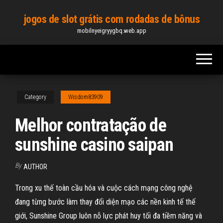
Skip
jogos de slot grátis com rodadas de bônus
to
mobilnyeigryygbq.web.app
the
content
Category
Wisdom83909
Melhor contratação de
sunshine casino saipan
By
AUTHOR
Trong xu thế toàn cầu hóa và cuộc cách mạng công nghệ
đang từng bước làm thay đổi diện mạo các nền kinh tế thế
giới, Sunshine Group luôn nỗ lực phát huy tối đa tiềm năng và