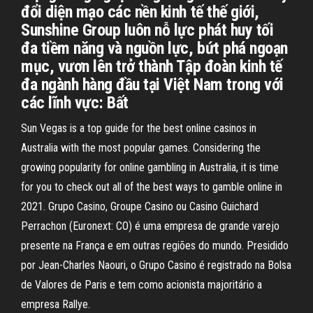
đổi diện mạo các nền kinh tế thế giới,
Sunshine Group luôn nỗ lực phát huy tối
đa tiềm năng và nguồn lực, bứt phá ngoạn
mục, vươn lên trở thành Tập đoàn kinh tế
đa ngành hàng đầu tại Việt Nam trong với
các lĩnh vực: Bất
Sun Vegas is a top guide for the best online casinos in
Australia with the most popular games. Considering the
growing popularity for online gambling in Australia, it is time
for you to check out all of the best ways to gamble online in
2021. Grupo Casino, Groupe Casino ou Casino Guichard
Perrachon (Euronext: CO) é uma empresa de grande varejo
presente na França e em outras regiões do mundo. Presidido
por Jean-Charles Naouri, o Grupo Casino é registrado na Bolsa
de Valores de Paris e tem como acionista majoritário a
empresa Rallye.