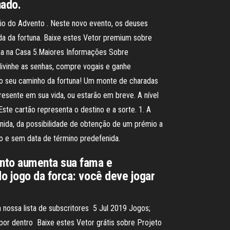
nado.
rio do Advento . Neste novo evento, os deuses
da da fortuna. Baixe estes Vetor premium sobre
una na Casa 5.Maiores Informações Sobre
divinhe as senhas, compre vogais e ganhe
 no seu caminho da fortuna! Um monte de charadas
presente em sua vida, ou estarão em breve. A nível
ste cartão representa o destino e a sorte. 1. A
nida, da possibilidade de obtenção de um prémio a
ro e sem data de término predefenida.
anto aumenta sua fama e
o jogo da forca: você deve jogar
 nossa lista de subscritores 5 Jul 2019 Jogos;
 por dentro Baixe estes Vetor grátis sobre Projeto