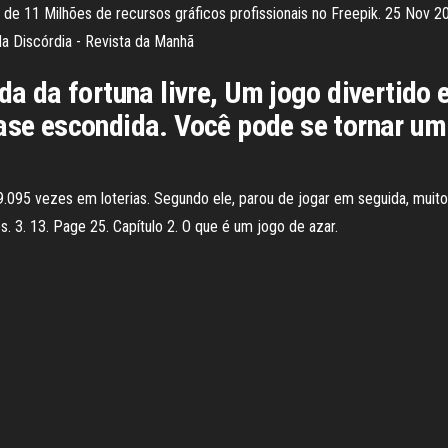
is de 11 Milhões de recursos gráficos profissionais no Freepik. 25 Nov
a Discórdia - Revista da Manhã
oda da fortuna livre, Um jogo divertido
rase escondida. Você pode se tornar um
095 vezes em loterias. Segundo ele, parou de jogar em seguida, muito
s. 3. 13. Page 25. Capítulo 2. O que é um jogo de azar.