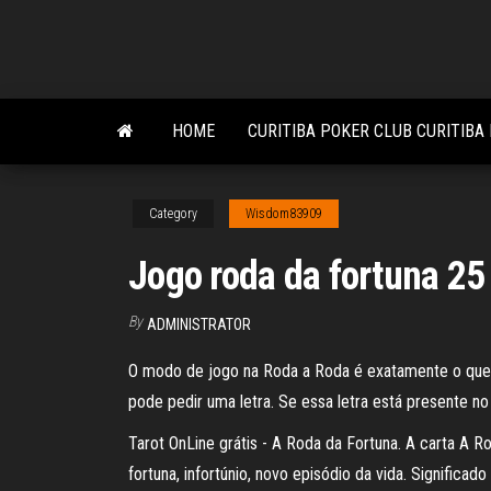
Skip
to
the
content
HOME
CURITIBA POKER CLUB CURITIBA
Category
Wisdom83909
Jogo roda da fortuna 25
By
ADMINISTRATOR
O modo de jogo na Roda a Roda é exatamente o que v
pode pedir uma letra. Se essa letra está presente n
Tarot OnLine grátis - A Roda da Fortuna. A carta A R
fortuna, infortúnio, novo episódio da vida. Significa