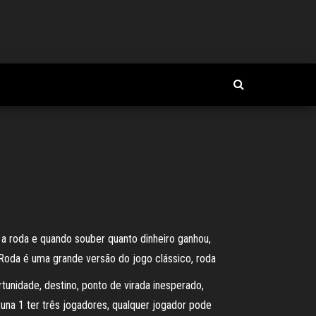
a roda e quando souber quanto dinheiro ganhou,
 Roda é uma grande versão do jogo clássico, roda
rtunidade, destino, ponto de virada inesperado,
rtuna 1 ter três jogadores, qualquer jogador pode