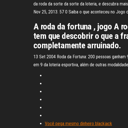
da roda da sorte da sorte da loteria, e descubra ma
Nov 25, 2013. 57 0 Saiba o que aconteceu no Jogo d
A roda da fortuna , jogo A r
tem que descobrir o que a f
completamente arruinado.
13 Set 2004 Roda da Fortuna: 200 pessoas ganham 9.
em 9 da loteria esportiva, além de outras modalidade
Você pega mesmo dinheiro blackjack