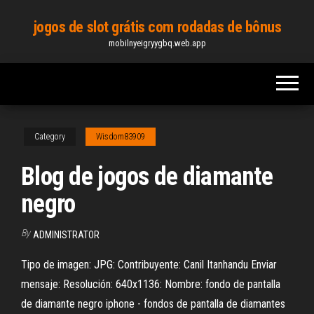
Skip
jogos de slot grátis com rodadas de bônus
to
mobilnyeigryygbq.web.app
the
content
Category
Wisdom83909
Blog de jogos de diamante
negro
By
ADMINISTRATOR
Tipo de imagen: JPG: Contribuyente: Canil Itanhandu Enviar
mensaje: Resolución: 640x1136: Nombre: fondo de pantalla
de diamante negro iphone - fondos de pantalla de diamantes